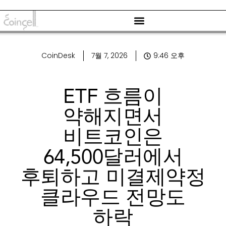
CoinDesk
7월 7, 2026
9:46 오후
ETF 흐름이
약해지면서
비트코인은
64,500달러에서
후퇴하고 미결제약정
클라우드 전망도
하락